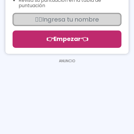
Revisa su puntuación en la tabla de
puntuación
👉Empezar👈