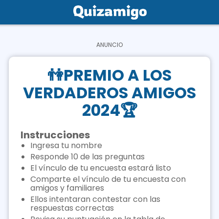
Home
Social
👫PREMIO A LOS
Privacy
VERDADEROS AMIGOS
FAQ's
2024🏆
Terms & Conditions
Instrucciones
About us
Ingresa tu nombre
Responde 10 de las preguntas
Contact us
El vínculo de tu encuesta estará listo
Comparte el vínculo de tu encuesta con
amigos y familiares
Ellos intentaran contestar con las
respuestas correctas