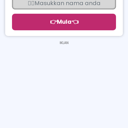
👉Mula👈