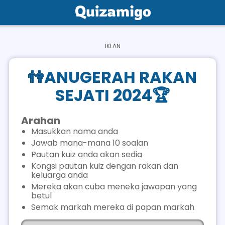
Home
Social
👫ANUGERAH RAKAN
Privacy
SEJATI 2024🏆
FAQ's
Arahan
Terms & Conditions
Masukkan nama anda
Jawab mana-mana 10 soalan
About us
Pautan kuiz anda akan sedia
Contact us
Kongsi pautan kuiz dengan rakan dan
keluarga anda
Mereka akan cuba meneka jawapan yang
betul
Semak markah mereka di papan markah